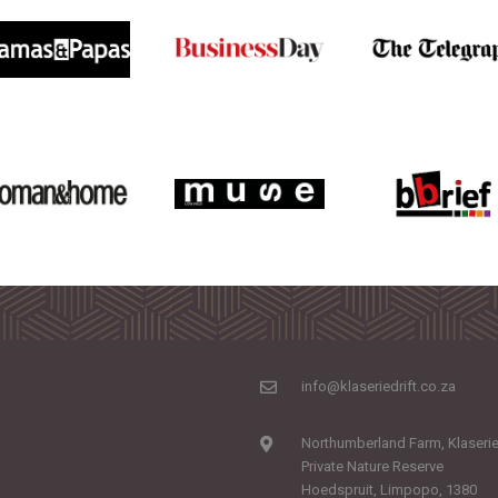
info@klaseriedrift.co.za
Northumberland Farm, Klaseri
Private Nature Reserve
Hoedspruit, Limpopo, 1380